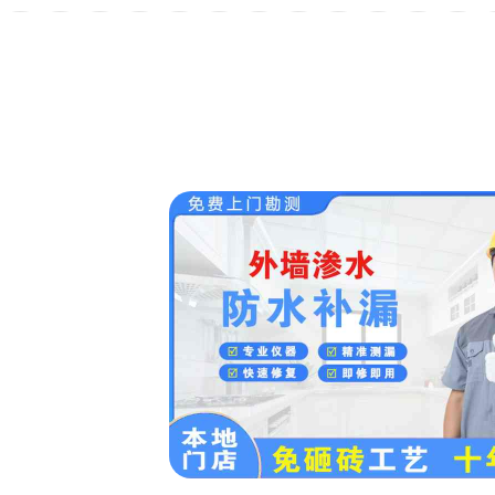
首 页
焦作防水公司
防水补漏
精准测
本地实体门店，专业防水补漏
水
服务内
服务区
内容：