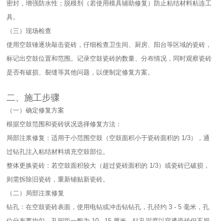
密封，增强防水性；脱模剂（若使用模具辅助修复）防止粘结材料粘连工
具。​
（三）现场检查​
使用空鼓锤逐块敲击瓷砖，仔细检查卫生间、厨房、阳台等区域的瓷砖，
标记出空鼓位置和范围。记录空鼓瓷砖的数量、分布情况，同时观察瓷砖
是否有破损、裂缝等其他问题，以便制定修复方案。​
二、施工步骤​
（一）确定修复方案​
根据空鼓范围和瓷砖状况选择修复方法：​
局部注浆修复：适用于小范围空鼓（空鼓面积小于瓷砖面积的 1/3），通
过钻孔注入粘结材料填充空鼓部位。​
整体更换瓷砖：若空鼓面积较大（超过瓷砖面积的 1/3）或瓷砖已破损，
则需拆除旧瓷砖，重新铺贴新瓷砖。​
（二）局部注浆修复​
钻孔：在空鼓瓷砖表面，使用电钻或冲击钻钻孔，孔径约 3 - 5 毫米，孔
位分布要均匀，孔间距一般为 10 - 15 厘米。钻孔深度以穿透瓷砖但不损