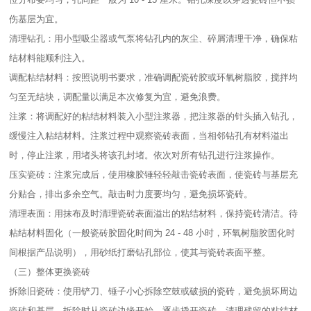
伤基层为宜。​
清理钻孔：用小型吸尘器或气泵将钻孔内的灰尘、碎屑清理干净，确保粘
结材料能顺利注入。​
调配粘结材料：按照说明书要求，准确调配瓷砖胶或环氧树脂胶，搅拌均
匀至无结块，调配量以满足本次修复为宜，避免浪费。​
注浆：将调配好的粘结材料装入小型注浆器，把注浆器的针头插入钻孔，
缓慢注入粘结材料。注浆过程中观察瓷砖表面，当相邻钻孔有材料溢出
时，停止注浆，用堵头将该孔封堵。依次对所有钻孔进行注浆操作。​
压实瓷砖：注浆完成后，使用橡胶锤轻轻敲击瓷砖表面，使瓷砖与基层充
分贴合，排出多余空气。敲击时力度要均匀，避免损坏瓷砖。​
清理表面：用抹布及时清理瓷砖表面溢出的粘结材料，保持瓷砖清洁。待
粘结材料固化（一般瓷砖胶固化时间为 24 - 48 小时，环氧树脂胶固化时
间根据产品说明），用砂纸打磨钻孔部位，使其与瓷砖表面平整。​
（三）整体更换瓷砖​
拆除旧瓷砖：使用铲刀、锤子小心拆除空鼓或破损的瓷砖，避免损坏周边
瓷砖和基层。拆除时从瓷砖边缘开始，逐步撬开瓷砖，清理残留的粘结材