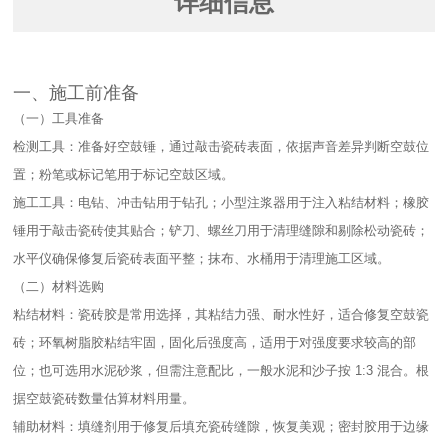
详细信息
一、施工前准备​
（一）工具准备​
检测工具：准备好空鼓锤，通过敲击瓷砖表面，依据声音差异判断空鼓位
置；粉笔或标记笔用于标记空鼓区域。​
施工工具：电钻、冲击钻用于钻孔；小型注浆器用于注入粘结材料；橡胶
锤用于敲击瓷砖使其贴合；铲刀、螺丝刀用于清理缝隙和剔除松动瓷砖；
水平仪确保修复后瓷砖表面平整；抹布、水桶用于清理施工区域。​
（二）材料选购​
粘结材料：瓷砖胶是常用选择，其粘结力强、耐水性好，适合修复空鼓瓷
砖；环氧树脂胶粘结牢固，固化后强度高，适用于对强度要求较高的部
位；也可选用水泥砂浆，但需注意配比，一般水泥和沙子按 1:3 混合。根
据空鼓瓷砖数量估算材料用量。​
辅助材料：填缝剂用于修复后填充瓷砖缝隙，恢复美观；密封胶用于边缘