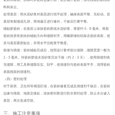
料和灰尘。​
处理基层：用水泥砂浆对基层进行找平处理，确保表面平整、无松动。若
基层有裂缝或孔洞，用堵漏王进行修补，干燥后打磨平整。​
铺贴新瓷砖：在基层上涂抹瓷砖胶或水泥砂浆，厚度约 5 - 8 毫米。将新
瓷砖按原有瓷砖的铺贴方向和缝隙对齐，用橡胶锤轻轻敲击瓷砖表面，使
其与基层紧密贴合，并用水平仪检查平整度。​
留缝与填缝：瓷砖铺贴完成后，按照设计要求留出缝隙，缝隙宽度一般为
1 - 3 毫米。待瓷砖胶或水泥砂浆完全干燥（约 2 - 3 天），使用填缝剂填
充缝隙，用工具将缝隙压实、刮平，使填缝剂与瓷砖表面平齐，清理瓷砖
表面残留的填缝剂。​
（四）密封处理​
对于厨房、卫生间等潮湿区域，在瓷砖修复完成且填缝剂干燥后，在瓷砖
边缘与墙面、地面交接处，涂抹密封胶进行防水密封处理，防止水分渗入
基层，再次造成空鼓。​
三、施工注意事项​