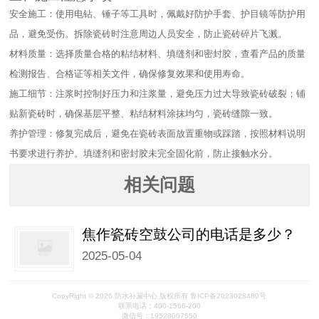
安全施工：使用电钻、锤子等工具时，佩戴好防护手套、护目镜等防护用
品，避免受伤。拆除瓷砖时注意周边人员安全，防止瓷砖碎片飞溅。​
材料质量：选择质量合格的粘结材料、填缝剂和密封胶，查看产品的质量
检测报告、合格证等相关文件，确保修复效果和使用寿命。​
施工细节：注浆时控制好压力和注浆量，避免压力过大导致瓷砖破裂；铺
贴新瓷砖时，确保基层平整、粘结材料涂抹均匀，瓷砖缝隙一致。​
养护管理：修复完成后，避免在瓷砖表面放置重物或踩踏，按照材料说明
书要求进行养护。填缝剂和密封胶未完全固化前，防止接触水分。
相关问题
焦作瓷砖空鼓公司的电话是多少？
2025-05-04
CopyRight © 2026 防水补漏中心 版权所有 鲁ICP备2023028480号
联系电话：400-1566-200
微信号：19528007550